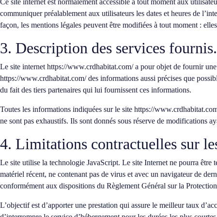
Ce site internet est normalement accessible à tout moment aux utilisate
communiquer préalablement aux utilisateurs les dates et heures de l’int
façon, les mentions légales peuvent être modifiées à tout moment : elles 
3. Description des services fournis.
Le site internet
https://www.crdhabitat.com/
a pour objet de fournir une
https://www.crdhabitat.com/
des informations aussi précises que possible
du fait des tiers partenaires qui lui fournissent ces informations.
Toutes les informations indiquées sur le site
https://www.crdhabitat.co
ne sont pas exhaustifs. Ils sont donnés sous réserve de modifications ay
4. Limitations contractuelles sur l
Le site utilise la technologie JavaScript. Le site Internet ne pourra être 
matériel récent, ne contenant pas de virus et avec un navigateur de dern
conformément aux dispositions du Règlement Général sur la Protecti
L’objectif est d’apporter une prestation qui assure le meilleur taux d’acc
d’interrompre le service d’hébergement pour les durées les plus courtes 