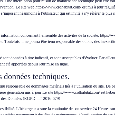
urs. Une interruption pour raison de maintenance technique peut être to
ervention. Le site web
https://www.crdhabitat.com/
est mis à jour régul
s’imposent néanmoins à l’utilisateur qui est invité à s’y référer le plus
 information concernant l’ensemble des activités de la société.
https://
. Toutefois, il ne pourra être tenu responsable des oublis, des inexactitu
m/
sont données à titre indicatif, et sont susceptibles d’évoluer. Par ailleu
ant été apportées depuis leur mise en ligne.
es données techniques.
tenu responsable de dommages matériels liés à l’utilisation du site. De plu
ière génération mis-à-jour Le site
https://www.crdhabitat.com/
est héber
on des Données (RGPD : n° 2016-679)
essibilité. L’hébergeur assure la continuité de son service 24 Heures sur 
possibles notamment à des fins de maintenance, d’amélioration de ses infr