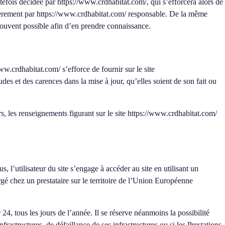
utefois décidée par
https://www.crdhabitat.com/
, qui s’efforcera alors de
ièrement par
https://www.crdhabitat.com/
responsable. De la même
 souvent possible afin d’en prendre connaissance.
www.crdhabitat.com/
s’efforce de fournir sur le site
des et des carences dans la mise à jour, qu’elles soient de son fait ou
rs, les renseignements figurant sur le site
https://www.crdhabitat.com/
s, l’utilisateur du site s’engage à accéder au site en utilisant un
gé chez un prestataire sur le territoire de l’Union Européenne
24, tous les jours de l’année. Il se réserve néanmoins la possibilité
astructures, de défaillance de ses infrastructures ou si les Prestations